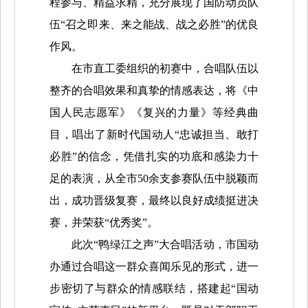
程参与、精益求精，充分展现了国防动员队
伍“召之即来、来之能战、战之必胜”的优良
作风。
在市直工委组织的初赛中，合唱队
伍
以
整齐的合唱效果和真挚的情感表达，
将
《
中
国人民志愿军
》
《
复兴的力量》
等经典曲
目，唱出了新时代国动人“忠诚担当、敢打
必胜”的信念
，
凭借扎实的功底和感染力十
足的表演，
从全市
5
0余支参赛队伍中脱颖而
出，成功晋级复赛
，
最终以
良好
成绩挺进决
赛
，
并
荣获“优秀奖”。
此次“鸭绿江之声”大合唱活动，
市国动
办通过合唱这一群众喜闻乐见的形式，进一
步密切了与群众的情感联结，搭建起“国动