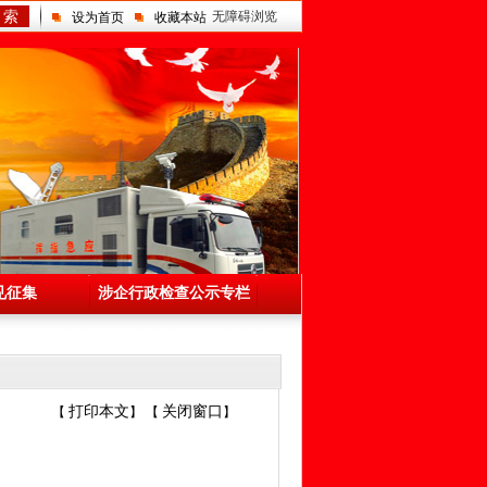
 索
无障碍浏览
设为首页
收藏本站
见征集
涉企行政检查公示专栏
打印本文
关闭窗口
【
】 【
】