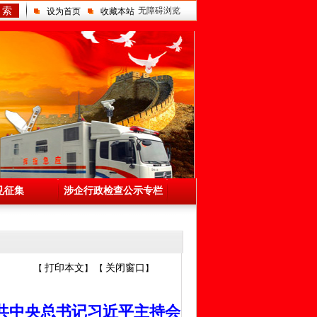
 索
无障碍浏览
设为首页
收藏本站
见征集
涉企行政检查公示专栏
打印本文
关闭窗口
【
】 【
】
共中央总书记习近平主持会